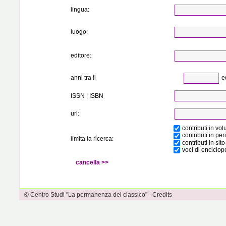
lingua:
luogo:
editore:
ed
anni tra il
ISSN | ISBN
url:
contributi in vo
contributi in per
limita la ricerca:
contributi in sit
voci di enciclop
© Centro Studi "La permanenza del classico" - Credits